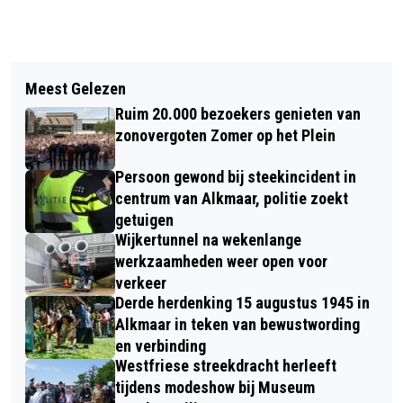
Vorig artikel
Volgend artikel
GEMEENTE ALKMAAR START PROEF
Meest Gelezen
BOSW8ER IN DE KLAS – AFLEVERING
MET SOCIAAL PENSION
Ruim 20.000 bezoekers genieten van
3: BOOMVRUCHTEN
zonovergoten Zomer op het Plein
Persoon gewond bij steekincident in
centrum van Alkmaar, politie zoekt
getuigen
Wijkertunnel na wekenlange
werkzaamheden weer open voor
verkeer
Derde herdenking 15 augustus 1945 in
Alkmaar in teken van bewustwording
en verbinding
Westfriese streekdracht herleeft
tijdens modeshow bij Museum