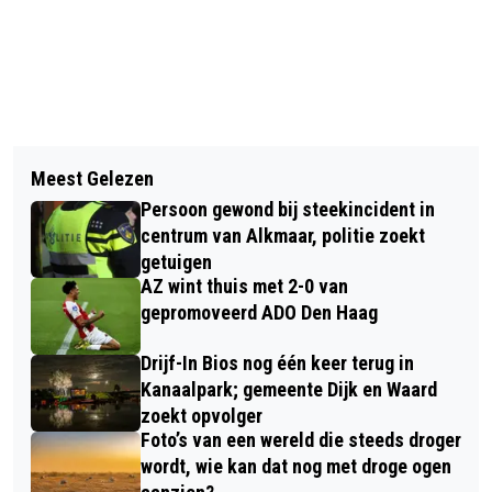
Vorig artikel
Volgend artikel
ALKMAAR GAAT BEDRIJVEN
Meest Gelezen
INTOCHT SINTERKLAAS IN ALKMAAR:
ONDERSTEUNEN IN CIRCULAIR
Persoon gewond bij steekincident in
SINT EN PIETEN ZITTEN VOET AAN
ONDERNEMEN
centrum van Alkmaar, politie zoekt
WAL OP DE BIERKADE
getuigen
AZ wint thuis met 2-0 van
gepromoveerd ADO Den Haag
Drijf-In Bios nog één keer terug in
Kanaalpark; gemeente Dijk en Waard
zoekt opvolger
Foto’s van een wereld die steeds droger
wordt, wie kan dat nog met droge ogen