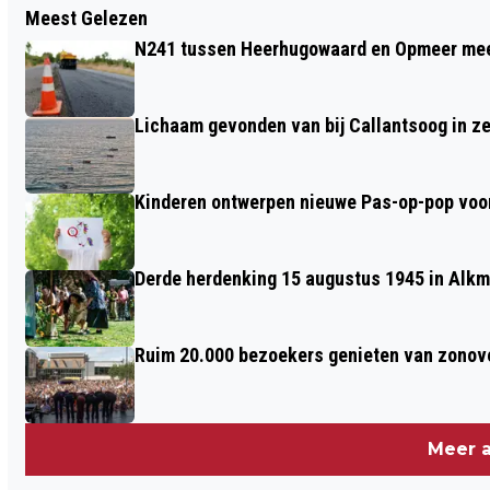
Meest Gelezen
WINKELDIEF AANGEHOUDEN NA VERZET;
N241 tussen Heerhugowaard en Opmeer meer
POLITIE ZET STROOMSTOOTWAPEN IN
Lichaam gevonden van bij Callantsoog in z
Kinderen ontwerpen nieuwe Pas-op-pop voor
Derde herdenking 15 augustus 1945 in Alkm
Ruim 20.000 bezoekers genieten van zonove
Meer a