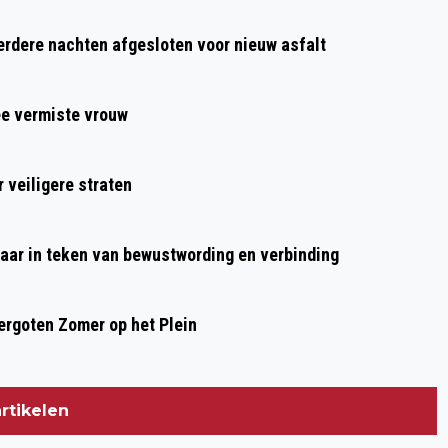
AZ KLIMT NAAR VIERDE PLAATSE
dere nachten afgesloten voor nieuw asfalt
EREDIVISIE NA ZEGE OP VITESSE
ee vermiste vrouw
 veiligere straten
aar in teken van bewustwording en verbinding
rgoten Zomer op het Plein
rtikelen