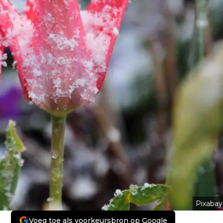
Pixabay
Voeg toe als voorkeursbron op Google