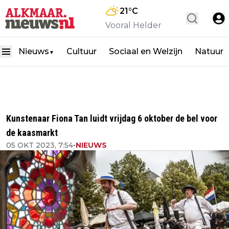
21
°C
Vooral Helder
Nieuws
Cultuur
Sociaal en Welzijn
Natuur
▼
Kunstenaar Fiona Tan luidt vrijdag 6 oktober de bel voor
de kaasmarkt
05 OKT 2023, 7:54
•
NIEUWS