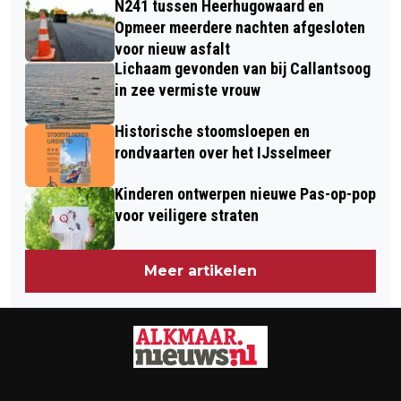
N241 tussen Heerhugowaard en
BOVEN HET IJ
HONDEN’
Opmeer meerdere nachten afgesloten
voor nieuw asfalt
Lichaam gevonden van bij Callantsoog
in zee vermiste vrouw
Historische stoomsloepen en
rondvaarten over het IJsselmeer
Kinderen ontwerpen nieuwe Pas-op-pop
voor veiligere straten
Meer artikelen