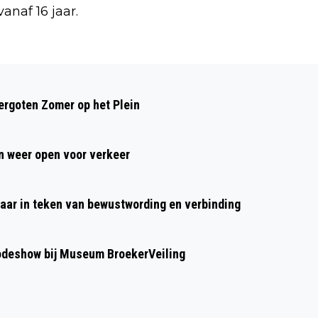
anaf 16 jaar.
Volgend artikel
NOOIT EERDER ZO WARM OP
rgoten Zomer op het Plein
OUDJAARSDAG; NIEUWJAARSDUIK BIJ
LENTETEMPERATUREN
 weer open voor verkeer
aar in teken van bewustwording en verbinding
modeshow bij Museum BroekerVeiling