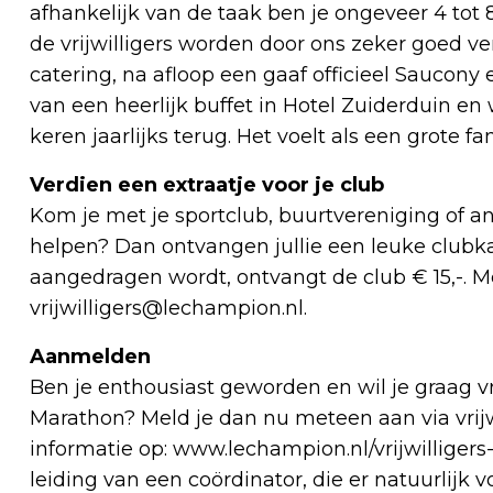
afhankelijk van de taak ben je ongeveer 4 tot 
de vrijwilligers worden door ons zeker goed v
catering, na afloop een gaaf officieel Saucony
van een heerlijk buffet in Hotel Zuiderduin en 
keren jaarlijks terug. Het voelt als een grote fam
Verdien een extraatje voor je club
Kom je met je sportclub, buurtvereniging of a
helpen? Dan ontvangen jullie een leuke clubkas
aangedragen wordt, ontvangt de club € 15,-. M
vrijwilligers@lechampion.nl
.
Aanmelden
Ben je enthousiast geworden en wil je graag vr
Marathon? Meld je dan nu meteen aan via
vri
informatie op: www.lechampion.nl/vrijwilliger
leiding van een coördinator, die er natuurlijk v