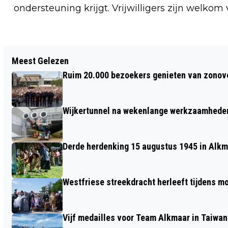
ondersteuning krijgt. Vrijwilligers zijn welkom v
Vorig artikel
Meest Gelezen
NIEUWE LICHTING ALKMAARSE EN
Ruim 20.000 bezoekers genieten van zonove
ZAANSE IMKERS KIJKT UIT NAAR MOOI
BIJENJAAR 2023!
Wijkertunnel na wekenlange werkzaamheden
Derde herdenking 15 augustus 1945 in Alkm
Westfriese streekdracht herleeft tijdens 
Vijf medailles voor Team Alkmaar in Taiwan