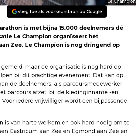
Le Champion
Voeg toe als voorkeursbron op Google
athon is met bijna 15.000 deelnemers dé
satie Le Champion organiseert het
aan Zee. Le Champion is nog dringend op
al gemeld, maar de organisatie is nog hard op
helpen bij dit prachtige evenement. Dat kan op
t aan de deelnemers, als parcoursmedewerker
et parcours afzet, bij de kledinginname -en
 Voor iedere vrijwilliger wordt een bijpassende
een is van harte welkom en ook hard nodig om te
sen Castricum aan Zee en Egmond aan Zee en