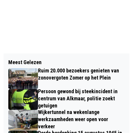
Vorig artikel
Volgend artikel
ZUURKOOL EN LAMPIONNEN TIJDENS
Meest Gelezen
STRATEN IN DE RIJP STARTEN MET
ALKMAAR ONTZET
Ruim 20.000 bezoekers genieten van
ELEKTRISCH AUTODELEN
zonovergoten Zomer op het Plein
Persoon gewond bij steekincident in
centrum van Alkmaar, politie zoekt
getuigen
Wijkertunnel na wekenlange
werkzaamheden weer open voor
verkeer
Derde herdenking 15 augustus 1945 in