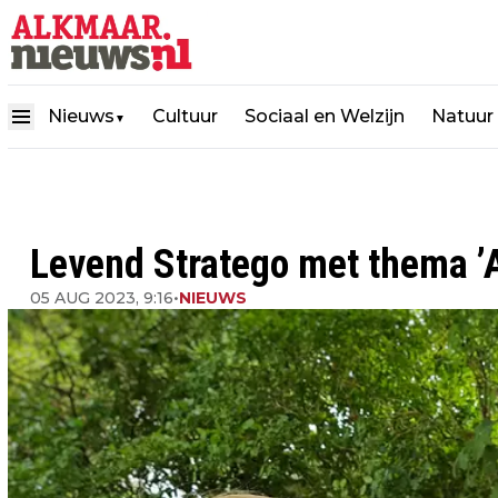
Nieuws
Cultuur
Sociaal en Welzijn
Natuur
▼
Levend Stratego met thema ’
05 AUG 2023, 9:16
•
NIEUWS