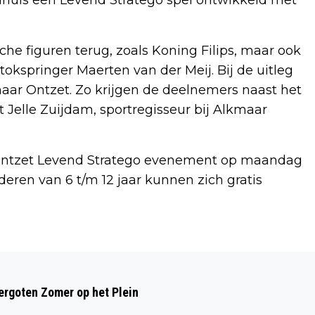
he figuren terug, zoals Koning Filips, maar ook
okspringer Maerten van der Meij. Bij de uitleg
maar Ontzet. Zo krijgen de deelnemers naast het
lt Jelle Zuijdam, sportregisseur bij Alkmaar
ar Ontzet Levend Stratego evenement op maandag
deren van 6 t/m 12 jaar kunnen zich gratis
Volgend artikel
VAKANTIEPLEZIER VOOR JEUGD MET
rgoten Zomer op het Plein
EEN INDICATIE BIJ VAKANTIEFUN