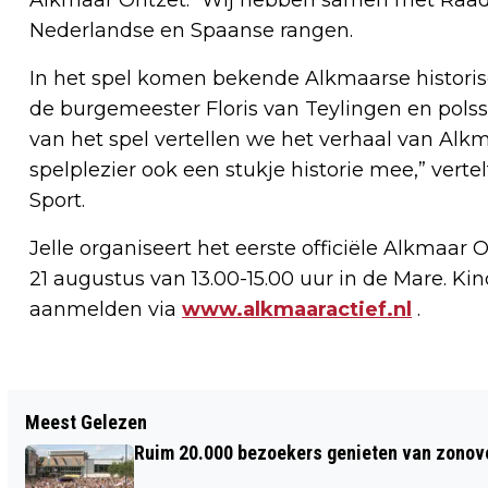
Nederlandse en Spaanse rangen.
In het spel komen bekende Alkmaarse historisc
de burgemeester Floris van Teylingen en polsst
van het spel vertellen we het verhaal van Alk
spelplezier ook een stukje historie mee,” verte
Sport.
Jelle organiseert het eerste officiële Alkma
21 augustus van 13.00-15.00 uur in de Mare. Kin
aanmelden via
www.alkmaaractief.nl
.
Vorig artikel
Meest Gelezen
GEBIEDSBIOGRAFIE ALKMAARS KANAAL
Ruim 20.000 bezoekers genieten van zonove
ALS HOUVAST VOOR DE TOEKOMST