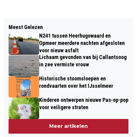
Vorig artikel
Volgend artikel
HUIS-IMKER 2E KAMER PIM LEMMERS
Meest Gelezen
EGMONDER (29) AANGEHOUDEN IN
ONTVANGT STEUN VAN O.A.
N241 tussen Heerhugowaard en
ONDERZOEK NAAR DOOD
CAROLINE VAN DER PLAS
Opmeer meerdere nachten afgesloten
ALKMAARDER PETER LANGENBERG
voor nieuw asfalt
Lichaam gevonden van bij Callantsoog
in zee vermiste vrouw
Historische stoomsloepen en
rondvaarten over het IJsselmeer
Kinderen ontwerpen nieuwe Pas-op-pop
voor veiligere straten
Meer artikelen