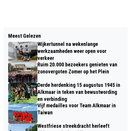
Vorig artikel
Volgend artikel
POLITIE ZOEKT GETUIGEN VAN
Meest Gelezen
BRAND IN STOLPBOERDERIJ KOEDIJK
INBRAAK WINKELPAND
Wijkertunnel na wekenlange
EUROPABOULEVARD
werkzaamheden weer open voor
verkeer
Ruim 20.000 bezoekers genieten van
zonovergoten Zomer op het Plein
Derde herdenking 15 augustus 1945 in
Alkmaar in teken van bewustwording
en verbinding
Vijf medailles voor Team Alkmaar in
Taiwan
Westfriese streekdracht herleeft