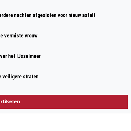
Volgend artikel
KORTINGSACTIE OP FIETSROUTES
dere nachten afgesloten voor nieuw asfalt
REGIO ALKMAAR OP WERELDFIETSDAG
ee vermiste vrouw
ver het IJsselmeer
 veiligere straten
rtikelen