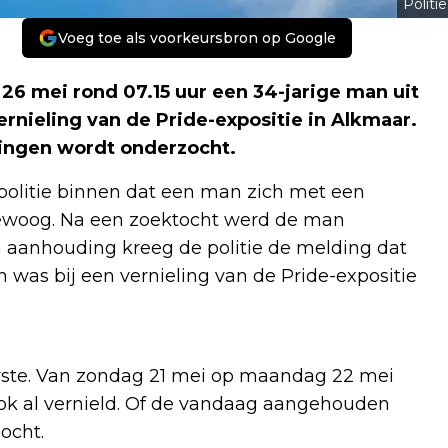
Politie
Voeg toe als voorkeursbron op Google
26 mei rond 07.15 uur een 34-jarige man uit
nieling van de Pride-expositie in Alkmaar.
elingen wordt onderzocht.
politie binnen dat een man zich met een
ewoog. Na een zoektocht werd de man
 aanhouding kreeg de politie de melding dat
was bij een vernieling van de Pride-expositie
eerste. Van zondag 21 mei op maandag 22 mei
ook al vernield. Of de vandaag aangehouden
ocht.