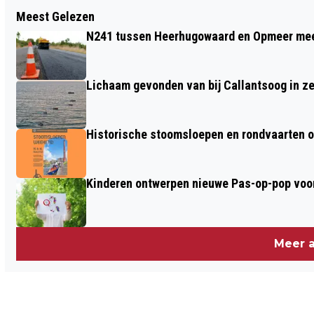
Vorig artikel
Meest Gelezen
NIEUWE FIETSOPRUIMACTIE STATION
N241 tussen Heerhugowaard en Opmeer meer
ALKMAAR
Lichaam gevonden van bij Callantsoog in z
Historische stoomsloepen en rondvaarten o
Kinderen ontwerpen nieuwe Pas-op-pop voor
Meer a