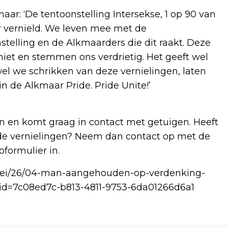
aar: ‘De tentoonstelling Intersekse, 1 op 90 van
 vernield. We leven mee met de
telling en de Alkmaarders die dit raakt. Deze
niet en stemmen ons verdrietig. Het geeft wel
l we schrikken van deze vernielingen, laten
n de Alkmaar Pride. Pride Unite!’
n en komt graag in contact met getuigen. Heeft
n de vernielingen? Neem dan contact op met de
pformulier in.
3/mei/26/04-man-aangehouden-op-verdenking-
sid=7c08ed7c-b813-4811-9753-6da01266d6a1