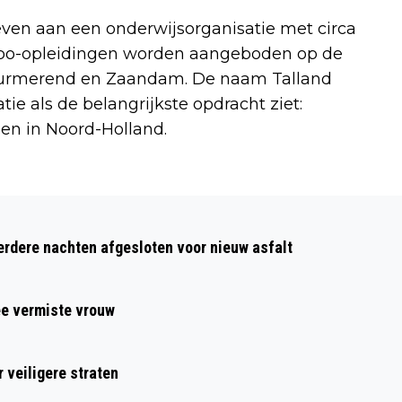
even aan een onderwijsorganisatie met circa
mbo-opleidingen worden aangeboden op de
 Purmerend en Zaandam. De naam Talland
ie als de belangrijkste opdracht ziet:
en in Noord-Holland.
Volgend artikel
UNIVÉ ALKMAAR VOORZIET OPENBARE
dere nachten afgesloten voor nieuw asfalt
VOORZIENINGEN VAN ZONNEBRAND
ee vermiste vrouw
 veiligere straten