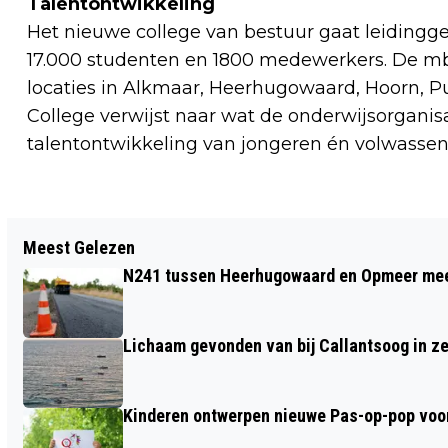
Talentontwikkeling
Het nieuwe college van bestuur gaat leidingg
17.000 studenten en 1800 medewerkers. De 
locaties in Alkmaar, Heerhugowaard, Hoorn,
College verwijst naar wat de onderwijsorganisat
talentontwikkeling van jongeren én volwassen
Vorig artikel
Meest Gelezen
SCOOTER IN BRAND AAN
N241 tussen Heerhugowaard en Opmeer meer
GLORIANTSTRAAT; ZES WONINGEN
ONTRUIMD
Lichaam gevonden van bij Callantsoog in z
Kinderen ontwerpen nieuwe Pas-op-pop voor