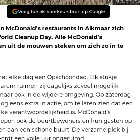
McDonalds
Voeg toe als voorkeursbron op Google
 McDonald’s restaurants in Alkmaar zich
orld Cleanup Day. Alle McDonald’s
en uit de mouwen steken om zich zo in te
het elke dag een Opschoondag. Elk stukje
aarom ruimen zij dagelijks zoveel mogelijk
n maar ook in de wijdere omgeving. Op zaterdag
 eens extra in actie, om te laten zien dat een
e verantwoordelijkheid is. McDonald’s
roepen ook de buurtbewoners en hun gasten op
n aan een schone buurt. De verzamelplek bij
wordt een volle uur opgeruimd.