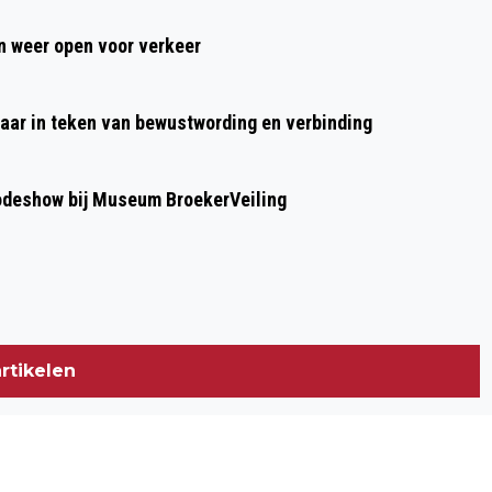
DUIZEND EILANDEN EN GEMAAL 1879
 weer open voor verkeer
aar in teken van bewustwording en verbinding
modeshow bij Museum BroekerVeiling
rtikelen