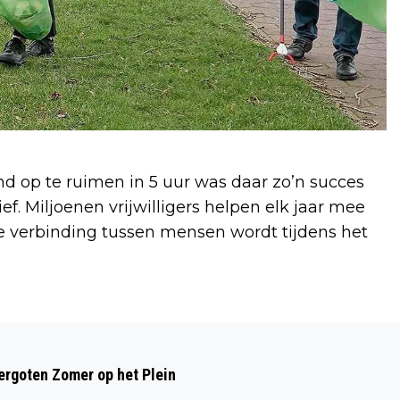
d op te ruimen in 5 uur was daar zo’n succes
ief. Miljoenen vrijwilligers helpen elk jaar mee
e verbinding tussen mensen wordt tijdens het
Volgend artikel
NIEUWE FIETSROUTEKAART REGIO
rgoten Zomer op het Plein
ALKMAAR: NAAR HET RIJK DER