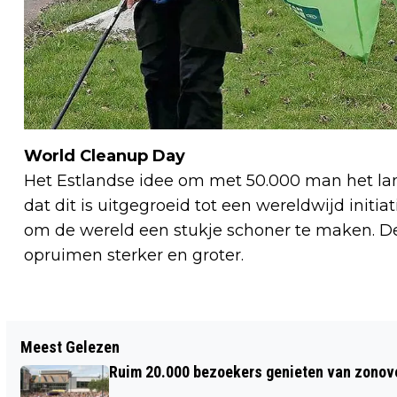
World Cleanup Day
Het Estlandse idee om met 50.000 man het lan
dat dit is uitgegroeid tot een wereldwijd initiat
om de wereld een stukje schoner te maken. D
opruimen sterker en groter.
Vorig artikel
Meest Gelezen
ZWEMBAD HOORNSE VAART START
Ruim 20.000 bezoekers genieten van zonove
NIEUW DISCOSEIZOEN MET