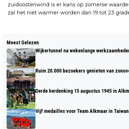
zuidoostenwind is er kans op zomerse waarden
zal het niet warmer worden dan 19 tot 23 grade
Vorig artikel
Meest Gelezen
INWONERS ALKMAAR WINNEN
Wijkertunnel na wekenlange werkzaamheden
SUPERPOSTCODEPRIJS VAN 1 MILJOEN
EURO
Ruim 20.000 bezoekers genieten van zonove
Derde herdenking 15 augustus 1945 in Alkm
Vijf medailles voor Team Alkmaar in Taiwan