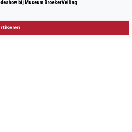
modeshow bij Museum BroekerVeiling
rtikelen