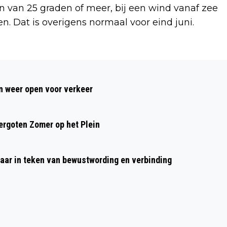
 van 25 graden of meer, bij een wind vanaf zee
n. Dat is overigens normaal voor eind juni.
Volgend artikel
EXPOSITIE ‘NEW DUTCH VIEWS’ VAN
 weer open voor verkeer
MARWAN BASSIOUNI IN GROTE KERK
ALKMAAR
rgoten Zomer op het Plein
aar in teken van bewustwording en verbinding