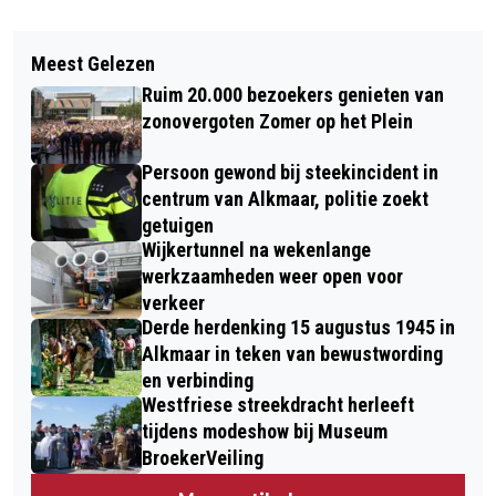
Vorig artikel
Volgend artikel
OPEN DAG MBO VONK IN ALKMAAR,
Meest Gelezen
NATIONALE BOOM-UITDEELDAG 3
SCHAGEN, DEN HELDER EN HOORN
Ruim 20.000 bezoekers genieten van
FEBRUARI: GRATIS BOMEN VOOR
zonovergoten Zomer op het Plein
IEDEREEN
Persoon gewond bij steekincident in
centrum van Alkmaar, politie zoekt
getuigen
Wijkertunnel na wekenlange
werkzaamheden weer open voor
verkeer
Derde herdenking 15 augustus 1945 in
Alkmaar in teken van bewustwording
en verbinding
Westfriese streekdracht herleeft
tijdens modeshow bij Museum
BroekerVeiling