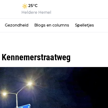
25
°C
Heldere Hemel
Gezondheid
Blogs en columns
Spelletjes
p Kennemerstraatweg