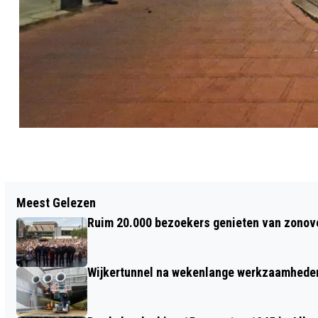
Vorig artikel
Meest Gelezen
GEDROOGD GRAS IN BRAND IN
Ruim 20.000 bezoekers genieten van zonove
VOGELBROEDGEBIED
Wijkertunnel na wekenlange werkzaamheden