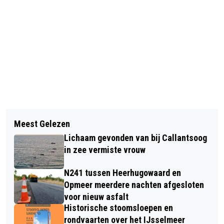
Vorig artikel
Volgend artikel
HONDEN ZWEMMEN IN ZWEMBAD
Meest Gelezen
FIETSER AANGEREDEN OP
"HET BAAFJE"
Lichaam gevonden van bij Callantsoog
WESTHOFPAD IN ALKMAAR
in zee vermiste vrouw
N241 tussen Heerhugowaard en
Opmeer meerdere nachten afgesloten
voor nieuw asfalt
Historische stoomsloepen en
rondvaarten over het IJsselmeer