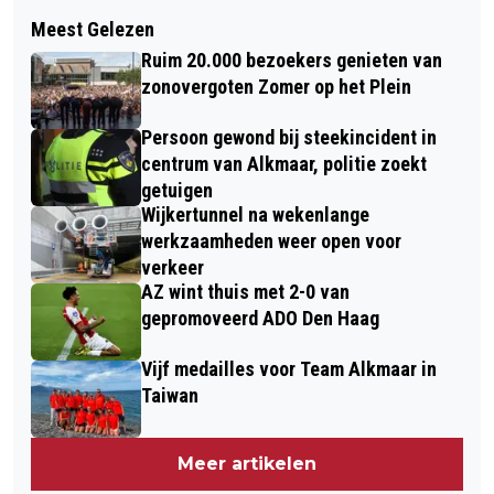
Volgend artikel
ALKMAAR ONTZET 2022 WEER
Meest Gelezen
WIE WORDEN DIT JAAR DE
'ONTZETTEND' GEZELLIG EN ZEER
Ruim 20.000 bezoekers genieten van
ALKMAARSE SPORTKAMPIOENEN?
DRUK BEZOCHT!
zonovergoten Zomer op het Plein
NOMINEER NU!
Persoon gewond bij steekincident in
centrum van Alkmaar, politie zoekt
getuigen
Wijkertunnel na wekenlange
werkzaamheden weer open voor
verkeer
AZ wint thuis met 2-0 van
gepromoveerd ADO Den Haag
Vijf medailles voor Team Alkmaar in
Taiwan
Meer artikelen