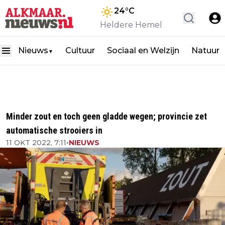
24
°C
Heldere Hemel
Nieuws
Cultuur
Sociaal en Welzijn
Natuur
▼
Minder zout en toch geen gladde wegen; provincie zet
automatische strooiers in
11 OKT 2022, 7:11
•
NIEUWS