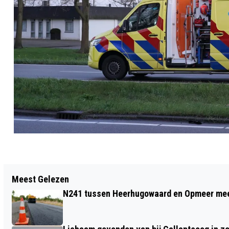
Vorig artikel
Meest Gelezen
ERE-INSIGNE IN GOUD VOOR HANS VAN
N241 tussen Heerhugowaard en Opmeer meer
WIJLAND