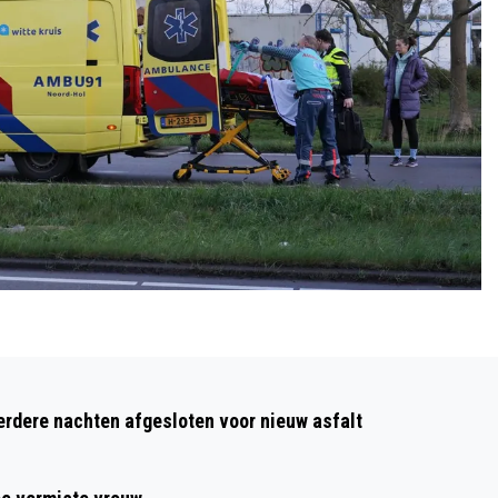
Volgend artikel
WEKELIJKS BEWEEGUURTJE VOOR
dere nachten afgesloten voor nieuw asfalt
SENIOREN IN DE HOEF START MET
PAASWANDELING