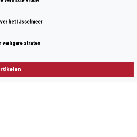
ee vermiste vrouw
ver het IJsselmeer
 veiligere straten
rtikelen