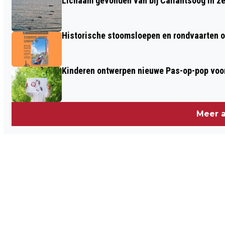
Lichaam gevonden van bij Callantsoog in z
Historische stoomsloepen en rondvaarten o
Kinderen ontwerpen nieuwe Pas-op-pop voor
Meer a