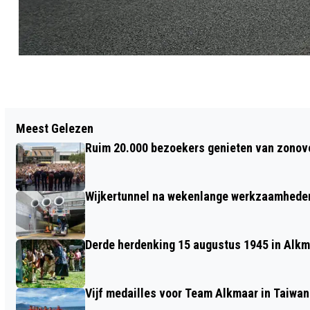
Vorig artikel
Meest Gelezen
HORTUS BULBORUM KLEURRIJKE
Ruim 20.000 bezoekers genieten van zonove
GENENBANK VOOR TULPEN, HYACINTEN
EN HEEL VEEL NARCISSEN
Wijkertunnel na wekenlange werkzaamheden
Derde herdenking 15 augustus 1945 in Alkm
Vijf medailles voor Team Alkmaar in Taiwan