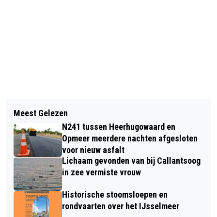
Vorig artikel
Volgend artikel
FATIMA VERGEET DOOR HET SPORTEN
Meest Gelezen
FIETSER GEWOND GERAAKT OP
DE STRESS
N241 tussen Heerhugowaard en
ROTONDE HERTOG AALBRECHTWEG
Opmeer meerdere nachten afgesloten
EN SCHINKELWAARD ALKMAAR
voor nieuw asfalt
Lichaam gevonden van bij Callantsoog
in zee vermiste vrouw
Historische stoomsloepen en
rondvaarten over het IJsselmeer