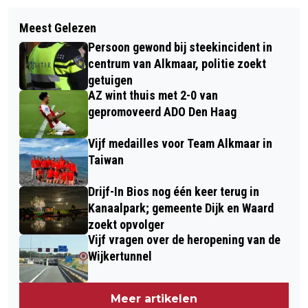
Volgend artikel
LEERLINGEN KUNSTSCHOOL
Meest Gelezen
IJSBAAN DE MEENT GEOPEND EN
SPECIAAL EXPOSEREN IN HORTUS
Persoon gewond bij steekincident in
KLAAR VOOR JUBILEUMSEIZOEN
ALKMAAR
centrum van Alkmaar, politie zoekt
getuigen
AZ wint thuis met 2-0 van
gepromoveerd ADO Den Haag
Vijf medailles voor Team Alkmaar in
Taiwan
Drijf-In Bios nog één keer terug in
Kanaalpark; gemeente Dijk en Waard
zoekt opvolger
Vijf vragen over de heropening van de
Wijkertunnel
Meer artikelen