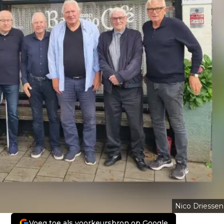
Nico Driessen
Voeg toe als voorkeursbron op Google