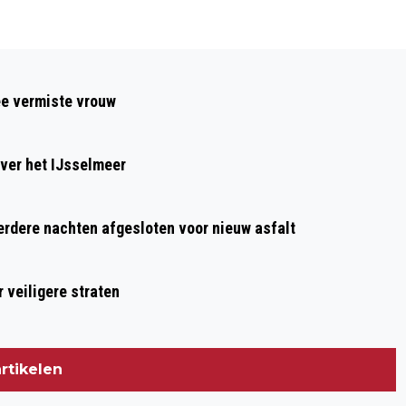
Volgend artikel
GROTE KLEURRIJKE KERSTSHOW 2023
ee vermiste vrouw
DE BOET IN HOOGWOUD
ver het IJsselmeer
dere nachten afgesloten voor nieuw asfalt
 veiligere straten
rtikelen