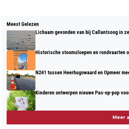
Vorig artikel
Meest Gelezen
NEGEN VOERTUIGEN IN BESLAG
Lichaam gevonden van bij Callantsoog in z
GENOMEN BIJ VERKEERSCONTROLE OP
A9
Historische stoomsloepen en rondvaarten o
N241 tussen Heerhugowaard en Opmeer meer
Kinderen ontwerpen nieuwe Pas-op-pop voor
Meer a