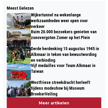
Volgend artikel
OVERBRUGGEN VERBINDT HEDEN EN
Meest Gelezen
BIJENDAG BIJ HORTUS ALKMAAR
VERLEDEN TIJDENS 450 JAAR
Wijkertunnel na wekenlange
ALKMAAR ONTZET
werkzaamheden weer open voor
verkeer
Ruim 20.000 bezoekers genieten van
zonovergoten Zomer op het Plein
Derde herdenking 15 augustus 1945 in
Alkmaar in teken van bewustwording
en verbinding
Vijf medailles voor Team Alkmaar in
Taiwan
Westfriese streekdracht herleeft
tijdens modeshow bij Museum
BroekerVeiling
Meer artikelen