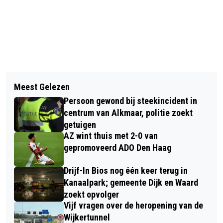
Vorig artikel
Volgend artikel
STUDENTE HORIZON COLLEGE
Meest Gelezen
VAN DER VALKHOTEL VESTIGT ZICH
YVANKA DE REUS NEDERLANDS
Persoon gewond bij steekincident in
OP OLYMPIAPARK
KAMPIOEN BOUWTIMMEREN
centrum van Alkmaar, politie zoekt
getuigen
AZ wint thuis met 2-0 van
gepromoveerd ADO Den Haag
Drijf-In Bios nog één keer terug in
Kanaalpark; gemeente Dijk en Waard
zoekt opvolger
Vijf vragen over de heropening van de
Wijkertunnel