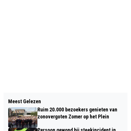
Vorig artikel
Volgend artikel
DEBATWEDSTRIJD MBO-STUDENTEN
Meest Gelezen
VANDAAG IN HET DUIN #28: OP ZOEK
VONK IN STADHUIS ALKMAAR
Ruim 20.000 bezoekers genieten van
NAAR DE BIJENORCHIS
zonovergoten Zomer op het Plein
Persoon gewond bij steekincident in