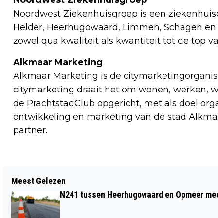
Noordwest Ziekenhuisgroep is een ziekenhuiso
Helder, Heerhugowaard, Limmen, Schagen en T
zowel qua kwaliteit als kwantiteit tot de top v
Alkmaar Marketing
Alkmaar Marketing is de citymarketingorganis
citymarketing draait het om wonen, werken, wel
de PrachtstadClub opgericht, met als doel orga
ontwikkeling en marketing van de stad Alkmaa
partner.
Vorig artikel
Meest Gelezen
NA 54 JAAR OVER DE FINISH VAN DE
N241 tussen Heerhugowaard en Opmeer meer
MARATHON: DA’S OOK EEN
WERELDRECORD!