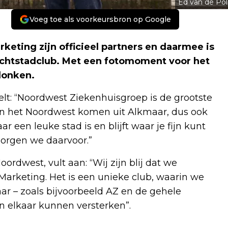
Ed van de Pol
Voeg toe als voorkeursbron op Google
ting zijn officieel partners en daarmee is
rachtstadclub. Met een fotomoment voor het
klonken.
lt: “Noordwest Ziekenhuisgroep is de grootste
n het Noordwest komen uit Alkmaar, dus ook
r een leuke stad is en blijft waar je fijn kunt
orgen we daarvoor.”
rdwest, vult aan: “Wij zijn blij dat we
Marketing. Het is een unieke club, waarin we
ar – zoals bijvoorbeeld AZ en de gehele
en elkaar kunnen versterken”.