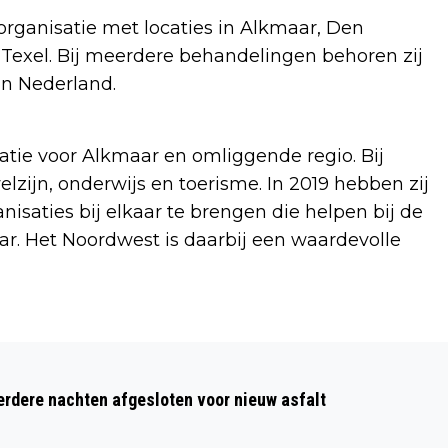
rganisatie met locaties in Alkmaar, Den
exel. Bij meerdere behandelingen behoren zij
an Nederland.
atie voor Alkmaar en omliggende regio. Bij
zijn, onderwijs en toerisme. In 2019 hebben zij
nisaties bij elkaar te brengen die helpen bij de
r. Het Noordwest is daarbij een waardevolle
Volgend artikel
FREDDY FIT’S PEUTERGYM IN GYMZAAL
dere nachten afgesloten voor nieuw asfalt
HOBBEMALAAN