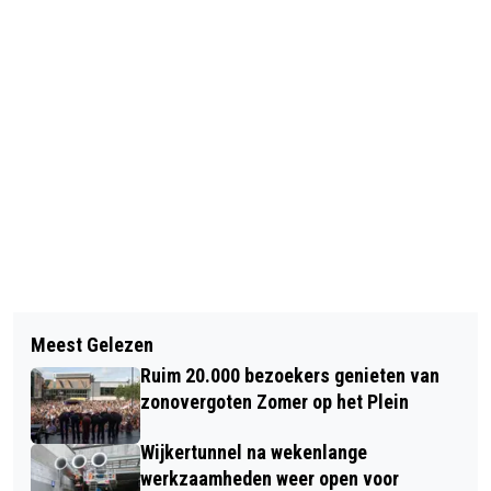
Vorig artikel
Volgend artikel
KINDEREN AL VANAF DE
Meest Gelezen
PERRY SPORT, AKTIESPORT EN
KERSTVAKANTIE GRATIS MET DE BUS
Ruim 20.000 bezoekers genieten van
SPRINTER FAILLIET
zonovergoten Zomer op het Plein
Wijkertunnel na wekenlange
werkzaamheden weer open voor