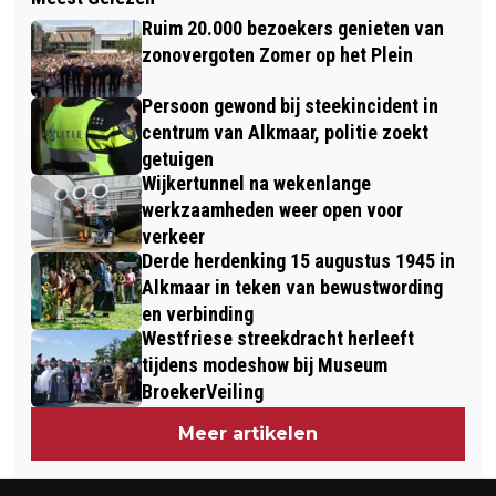
ONRECHT ROND BAMBI: 267 MILJOEN
MAASTRICHT, DE ZACHTE G IS
Ruim 20.000 bezoekers genieten van
VOOR DISNEY, DUIZEND DOLLAR VOOR
NERGENS VERPLICHT
zonovergoten Zomer op het Plein
DE SCHRIJVER
Persoon gewond bij steekincident in
centrum van Alkmaar, politie zoekt
getuigen
Wijkertunnel na wekenlange
werkzaamheden weer open voor
verkeer
Derde herdenking 15 augustus 1945 in
Alkmaar in teken van bewustwording
en verbinding
Westfriese streekdracht herleeft
tijdens modeshow bij Museum
BroekerVeiling
Meer artikelen