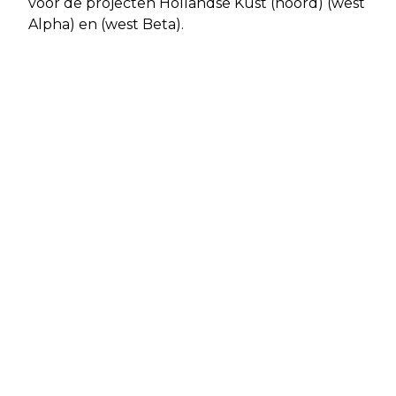
voor de projecten Hollandse Kust (noord) (west
Alpha) en (west Beta).