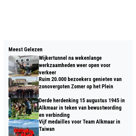
Vorig artikel
Volgend artikel
BOSW8ER IN DE KLAS – AFLEVERING
Meest Gelezen
ZWAAR ONGELUK MARKENBINNEN
20: WATERBEESTJES SAFARI
Wijkertunnel na wekenlange
KOST 21-JARIGE MAN HET LEVEN;
werkzaamheden weer open voor
ZOEKTOCHT NAAR MOGELIJKE DERDE
verkeer
Ruim 20.000 bezoekers genieten van
SLACHTOFFER
zonovergoten Zomer op het Plein
Derde herdenking 15 augustus 1945 in
Alkmaar in teken van bewustwording
en verbinding
Vijf medailles voor Team Alkmaar in
Taiwan