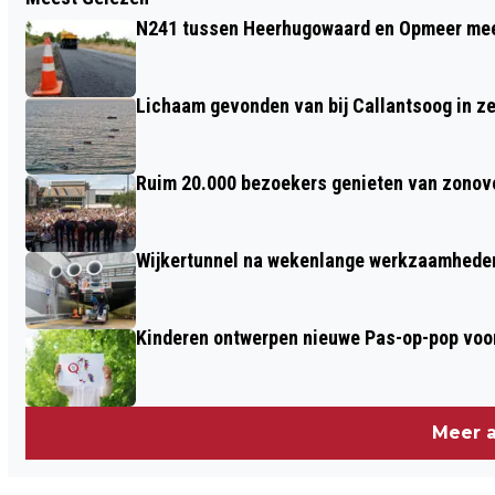
HET HOF VAN KIJK UIT, DAGBESTEDING
N241 tussen Heerhugowaard en Opmeer meer
IN HET BOS
Lichaam gevonden van bij Callantsoog in z
Ruim 20.000 bezoekers genieten van zonove
Wijkertunnel na wekenlange werkzaamheden
Kinderen ontwerpen nieuwe Pas-op-pop voor
Meer a