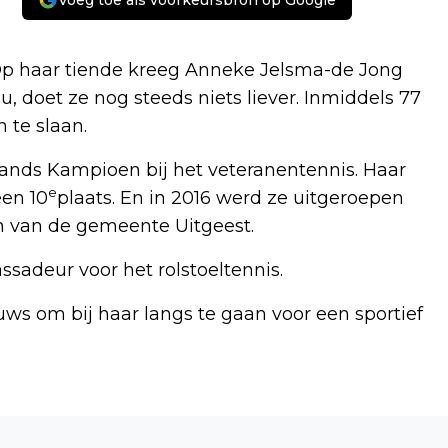
Voeg toe als voorkeursbron op Google
. Op haar tiende kreeg Anneke Jelsma-de Jong
, doet ze nog steeds niets liever. Inmiddels 77
 te slaan.
rlands Kampioen bij het veteranentennis. Haar
e
een 10
plaats. En in 2016 werd ze uitgeroepen
en van de gemeente Uitgeest.
sadeur voor het rolstoeltennis.
uws om bij haar langs te gaan voor een sportief
Volgend artikel