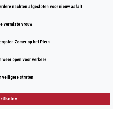
REGIO: TWEE AUTO'S BETROKKEN BIJ
dere nachten afgesloten voor nieuw asfalt
ONGEVAL SCHAGERWEG
ee vermiste vrouw
rgoten Zomer op het Plein
 weer open voor verkeer
 veiligere straten
rtikelen