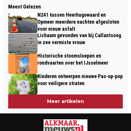
Volgend artikel
ZONOVERGOTEN ALKMAARSE
Meest Gelezen
ELKE VRIJDAG GRATIS
BEVRIJDINGSVIERING GROOT SUCCES
N241 tussen Heerhugowaard en
KAASMARKTCONCERTEN IN GROTE
Opmeer meerdere nachten afgesloten
KERK ALKMAAR
voor nieuw asfalt
Lichaam gevonden van bij Callantsoog
in zee vermiste vrouw
Historische stoomsloepen en
rondvaarten over het IJsselmeer
Kinderen ontwerpen nieuwe Pas-op-pop
voor veiligere straten
Meer artikelen