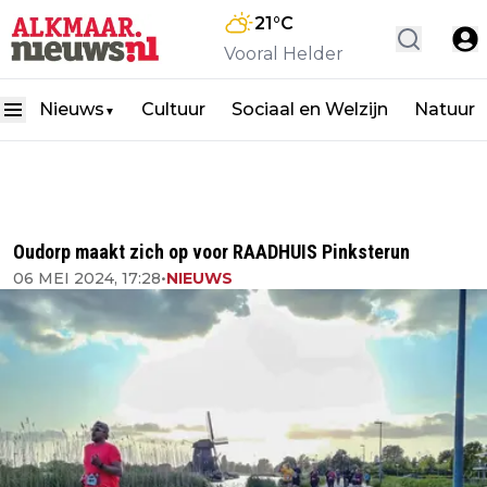
21
°C
Vooral Helder
Nieuws
Cultuur
Sociaal en Welzijn
Natuur
▼
Oudorp maakt zich op voor RAADHUIS Pinksterun
06 MEI 2024, 17:28
•
NIEUWS