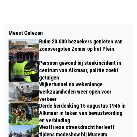
Vorig artikel
Volgend artikel
VROONERMEER-NOORD KRIJGT EEN
Meest Gelezen
REINIER PAPING AL 60 JAAR DÉ
TINY FOREST
Ruim 20.000 bezoekers genieten van
ELFSTEDENHELD, MAAR WILLEM
zonovergoten Zomer op het Plein
AUGUSTIN WAS NIET MINDER GROOTS
Persoon gewond bij steekincident in
centrum van Alkmaar, politie zoekt
getuigen
Wijkertunnel na wekenlange
werkzaamheden weer open voor
verkeer
Derde herdenking 15 augustus 1945 in
Alkmaar in teken van bewustwording
en verbinding
Westfriese streekdracht herleeft
tijdens modeshow bij Museum