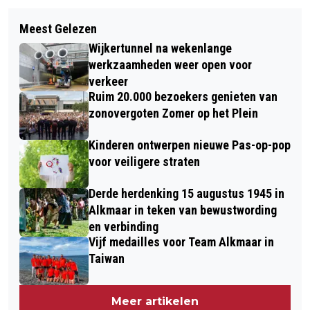
Volgend artikel
ALKMAARSE
Meest Gelezen
OPEN DAG IN DE LOODS VAN
BASISSCHOOLLEERLINGEN LEREN
Wijkertunnel na wekenlange
KAESKOPPENSTAD
OVER CIRCULARITEIT TIJDENS
werkzaamheden weer open voor
verkeer
TEXTIEL RACE
Ruim 20.000 bezoekers genieten van
zonovergoten Zomer op het Plein
Kinderen ontwerpen nieuwe Pas-op-pop
voor veiligere straten
Derde herdenking 15 augustus 1945 in
Alkmaar in teken van bewustwording
en verbinding
Vijf medailles voor Team Alkmaar in
Taiwan
Meer artikelen