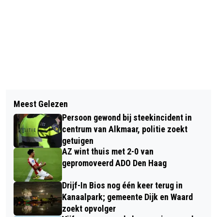
Vorig artikel
Volgend artikel
EXTRA DUINKAARTCONTROLES IN
Meest Gelezen
WIJKERTUNNEL AFGESLOTEN NA
HET NOORDHOLLANDS
Persoon gewond bij steekincident in
ONGEVAL MET TEN MINSTE 5
DUINRESERVAAT
centrum van Alkmaar, politie zoekt
VOERTUIGEN
getuigen
AZ wint thuis met 2-0 van
gepromoveerd ADO Den Haag
Drijf-In Bios nog één keer terug in
Kanaalpark; gemeente Dijk en Waard
zoekt opvolger