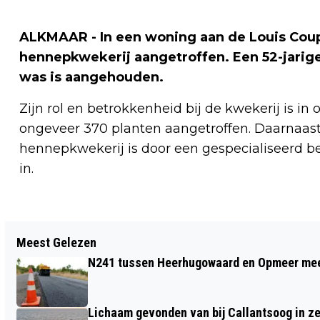
ALKMAAR - In een woning aan de Louis Coup
hennepkwekerij aangetroffen. Een 52-jarig
was is aangehouden.
Zijn rol en betrokkenheid bij de kwekerij is i
ongeveer 370 planten aangetroffen. Daarnaast 
hennepkwekerij is door een gespecialiseerd bed
in.
Vorig artikel
Meest Gelezen
VERRASSENDE PREMIÈRE KERSTCIRCUS
N241 tussen Heerhugowaard en Opmeer meer
HAARLEM MET O.A. WERELDSTER HANS
KLOK
Lichaam gevonden van bij Callantsoog in z