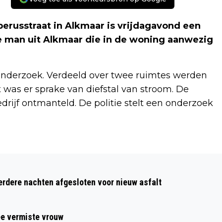
erusstraat in Alkmaar is vrijdagavond een
e man uit Alkmaar die in de woning aanwezig
n onderzoek. Verdeeld over twee ruimtes werden
was er sprake van diefstal van stroom. De
rijf ontmanteld. De politie stelt een onderzoek
Volgend artikel
GEWONDE BIJ AANRIJDING TUSSEN
dere nachten afgesloten voor nieuw asfalt
AUTO EN BESTELBUS
ee vermiste vrouw