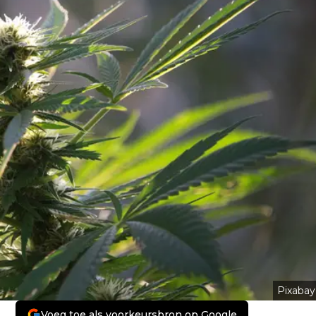
Pixabay
Voeg toe als voorkeursbron op Google