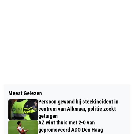
Vorig artikel
Volgend artikel
TWEEDE KEER BRAND IN DEZELFDE
Meest Gelezen
NIEUWE FIETSOPRUIMACTIE STATION
WONING NELSON MANDELASTRAAT
Persoon gewond bij steekincident in
ALKMAAR
HEERHUGOWAARD
centrum van Alkmaar, politie zoekt
getuigen
AZ wint thuis met 2-0 van
gepromoveerd ADO Den Haag