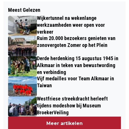
Volgend artikel
NATUURBLOG: HITTEGOLF, DE
Meest Gelezen
FEESTELIJKE AFSLUITING EXPOSITIE
GRENZEN VAN HET ECOSYSTEEM EN
Wijkertunnel na wekenlange
NYNKE KOSTER MET THEATER,
PERVERSE PRIKKELS
werkzaamheden weer open voor
MUZIEK EN SAMEN ETEN
verkeer
Ruim 20.000 bezoekers genieten van
zonovergoten Zomer op het Plein
Derde herdenking 15 augustus 1945 in
Alkmaar in teken van bewustwording
en verbinding
Vijf medailles voor Team Alkmaar in
Taiwan
Westfriese streekdracht herleeft
tijdens modeshow bij Museum
BroekerVeiling
Meer artikelen