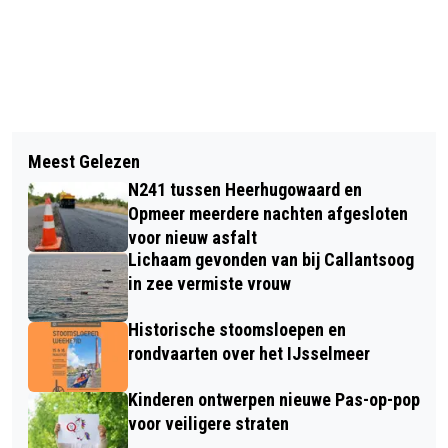
Vorig artikel
Volgend artikel
KAASMARKT OP DE DAG VAN DE
Meest Gelezen
KEUKENHOF SEIZOEN 2023 EINDIGT
VERPLEGING; KAASVADER WILLEM
N241 tussen Heerhugowaard en
M.I.V. 15 MEI: NU ÓÓK VOLOP
BORST VIERT 40-JARIG JUBILEUM
Opmeer meerdere nachten afgesloten
RODODENDRONPRACHT
voor nieuw asfalt
Lichaam gevonden van bij Callantsoog
in zee vermiste vrouw
Historische stoomsloepen en
rondvaarten over het IJsselmeer
Kinderen ontwerpen nieuwe Pas-op-pop
voor veiligere straten