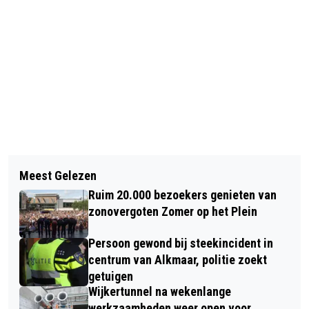
Vorig artikel
Volgend artikel
‘VRIENDSCHAPSBOOM’ GEPLANT TER
Meest Gelezen
EXPOSITIE AQUARELSCHILDERIJEN
ERE VAN 65-JARIGE STEDENBAND
Ruim 20.000 bezoekers genieten van
UITGEESTENAAR JOOP DE BEER IN
MET DARMSTADT EN TROYES
zonovergoten Zomer op het Plein
NW ZIEKENHUIS ALKMAAR
Persoon gewond bij steekincident in
centrum van Alkmaar, politie zoekt
getuigen
Wijkertunnel na wekenlange
werkzaamheden weer open voor