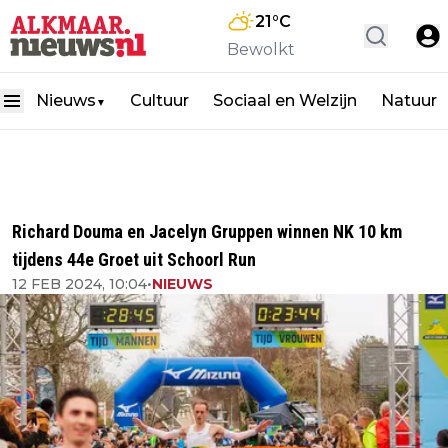
21
°C
Bewolkt
Nieuws
Cultuur
Sociaal en Welzijn
Natuur
▼
Richard Douma en Jacelyn Gruppen winnen NK 10 km
tijdens 44e Groet uit Schoorl Run
12 FEB 2024, 10:04
•
NIEUWS