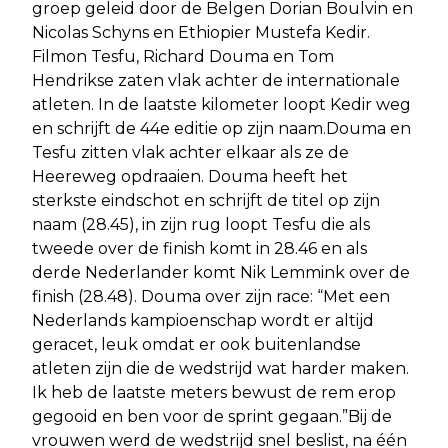
groep geleid door de Belgen Dorian Boulvin en
Nicolas Schyns en Ethiopier Mustefa Kedir.
Filmon Tesfu, Richard Douma en Tom
Hendrikse zaten vlak achter de internationale
atleten. In de laatste kilometer loopt Kedir weg
en schrijft de 44e editie op zijn naam.Douma en
Tesfu zitten vlak achter elkaar als ze de
Heereweg opdraaien. Douma heeft het
sterkste eindschot en schrijft de titel op zijn
naam (28.45), in zijn rug loopt Tesfu die als
tweede over de finish komt in 28.46 en als
derde Nederlander komt Nik Lemmink over de
finish (28.48). Douma over zijn race: “Met een
Nederlands kampioenschap wordt er altijd
geracet, leuk omdat er ook buitenlandse
atleten zijn die de wedstrijd wat harder maken.
Ik heb de laatste meters bewust de rem erop
gegooid en ben voor de sprint gegaan.”Bij de
vrouwen werd de wedstrijd snel beslist, na één