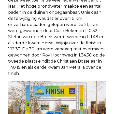
deze week toe na de vele regenval eerder dit
jaar. Het hoge grondwater maakte een aantal
paden in de duinen onbegaanbaar. Uniek aan
deze wijziging was dat er over 1,5 km
onverharde paden gelopen werd.De 21,1 km
werd gewonnen door Colin Bekers in 1.10.32,
Stefan van den Broek werd tweede in 1.11.48 en
als derde kwam Hessel Wijnja over de finish in
1.12.33. De 30 km werd vandaag met overmacht
gewonnen door Roy Hoornweg in 1.34.56, op de
tweede plaats eindigde Christiaan Bosselaar in
1.40.15 en als derde kwam Jan Petralia over de
finish.