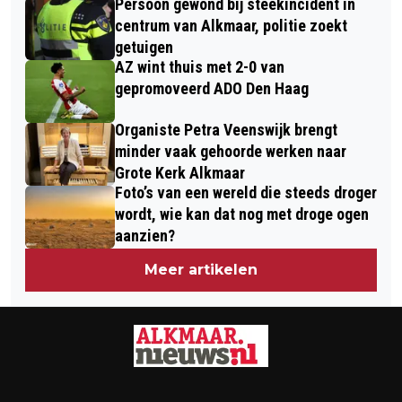
Persoon gewond bij steekincident in
BOEREN MET TREKKERS VAN
ALKMAAR
centrum van Alkmaar, politie zoekt
BEVERWIJK NAAR PROVINCIEHUIS
getuigen
AZ wint thuis met 2-0 van
HAARLEM
gepromoveerd ADO Den Haag
Organiste Petra Veenswijk brengt
minder vaak gehoorde werken naar
Grote Kerk Alkmaar
Foto’s van een wereld die steeds droger
wordt, wie kan dat nog met droge ogen
aanzien?
Meer artikelen