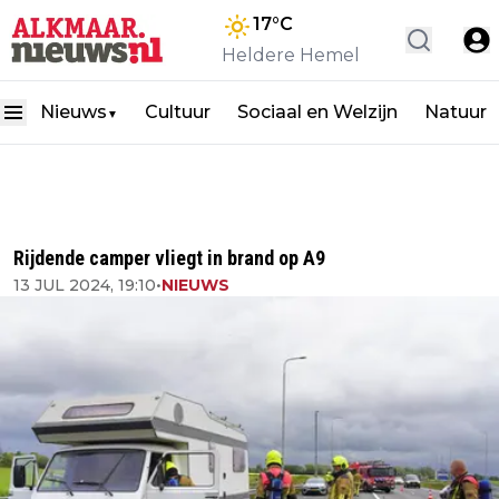
17
°C
Heldere Hemel
Nieuws
Cultuur
Sociaal en Welzijn
Natuur
▼
Rijdende camper vliegt in brand op A9
13 JUL 2024, 19:10
•
NIEUWS