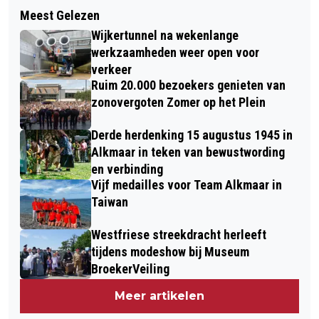
Volgend artikel
EARTH, WIND & FIRE IN PODIUM
Meest Gelezen
ZWEMMER OVERLEDEN BIJ STRAND
VICTORIE
Wijkertunnel na wekenlange
BERGEN AAN ZEE
werkzaamheden weer open voor
verkeer
Ruim 20.000 bezoekers genieten van
zonovergoten Zomer op het Plein
Derde herdenking 15 augustus 1945 in
Alkmaar in teken van bewustwording
en verbinding
Vijf medailles voor Team Alkmaar in
Taiwan
Westfriese streekdracht herleeft
tijdens modeshow bij Museum
BroekerVeiling
Meer artikelen