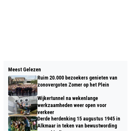
Vorig artikel
Volgend artikel
MADNESS: AL 45 JAAR ’TÉ GEK!’
Meest Gelezen
VOGELNESTEN VAN BOSUILEN,
Ruim 20.000 bezoekers genieten van
KERKUILEN, OOIEVAARS EN
zonovergoten Zomer op het Plein
ZEEARENDEN WEER TE ZIEN OP
Wijkertunnel na wekenlange
CAMERA BELEEF DE LENTE
werkzaamheden weer open voor
verkeer
Derde herdenking 15 augustus 1945 in
Alkmaar in teken van bewustwording