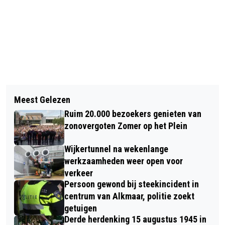
Vorig artikel
Volgend artikel
KNRM: ‘WAT ALS DE STORM KOMT’
Meest Gelezen
NN EGMOND HALVE MARATHON:
NIEUWE SINGLE STEF BOS EN FLEUR
Ruim 20.000 bezoekers genieten van
KOUD, ONSTUIMIG, RAZENDSNEL EN…
zonovergoten Zomer op het Plein
MET EEN NEDERLANDSE WINNAAR!
Wijkertunnel na wekenlange
werkzaamheden weer open voor
verkeer
Persoon gewond bij steekincident in
centrum van Alkmaar, politie zoekt
getuigen
Derde herdenking 15 augustus 1945 in