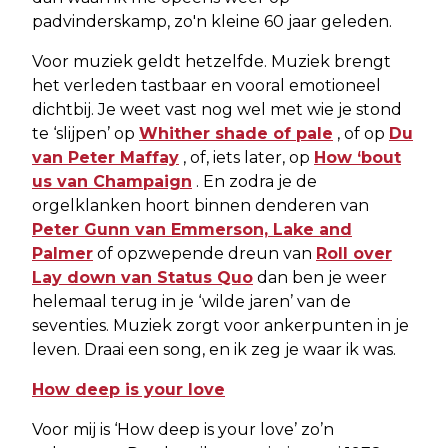
padvinderskamp, zo'n kleine 60 jaar geleden.
Voor muziek geldt hetzelfde. Muziek brengt
het verleden tastbaar en vooral emotioneel
dichtbij. Je weet vast nog wel met wie je stond
te ‘slijpen’ op
Whither shade of pale
, of op
Du
van Peter Maffay
, of, iets later, op
How ‘bout
us van Champaign
. En zodra je de
orgelklanken hoort binnen denderen van
Peter Gunn van Emmerson, Lake and
Palmer
of opzwepende dreun van
Roll over
Lay down van Status Quo
dan ben je weer
helemaal terug in je ‘wilde jaren’ van de
seventies. Muziek zorgt voor ankerpunten in je
leven. Draai een song, en ik zeg je waar ik was.
How deep is your love
Voor mij is ‘How deep is your love’ zo’n