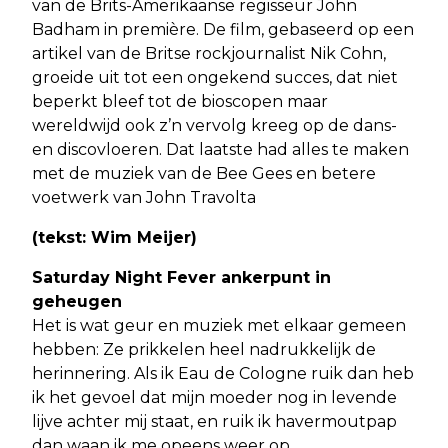
van de Brits-Amerikaanse regisseur John
Badham in première. De film, gebaseerd op een
artikel van de Britse rockjournalist Nik Cohn,
groeide uit tot een ongekend succes, dat niet
beperkt bleef tot de bioscopen maar
wereldwijd ook z’n vervolg kreeg op de dans-
en discovloeren. Dat laatste had alles te maken
met de muziek van de Bee Gees en betere
voetwerk van John Travolta
(tekst: Wim Meijer)
Saturday Night Fever ankerpunt in
geheugen
Het is wat geur en muziek met elkaar gemeen
hebben: Ze prikkelen heel nadrukkelijk de
herinnering. Als ik Eau de Cologne ruik dan heb
ik het gevoel dat mijn moeder nog in levende
lijve achter mij staat, en ruik ik havermoutpap
dan waan ik me opeens weer op