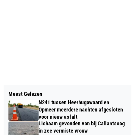
Vorig artikel
Volgend artikel
HUWELIJKSAANZOEK VOOR BANDLID
Meest Gelezen
STEUN VOOR CULTURELE
GOLDBAND TIJDENS UITVERKOCHT
N241 tussen Heerhugowaard en
INSTELLINGEN IN ALKMAAR,
CONCERT IN PODIUM VICTORIE
Opmeer meerdere nachten afgesloten
HAARLEM, HAARLEMMERMEER EN
voor nieuw asfalt
Lichaam gevonden van bij Callantsoog
ZANDVOORT
in zee vermiste vrouw