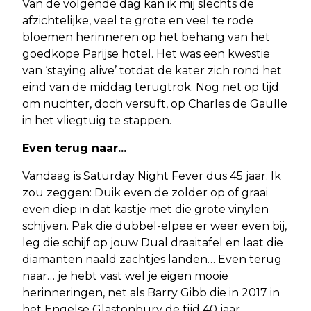
Van de volgende dag kan ik mij slechts de
afzichtelijke, veel te grote en veel te rode
bloemen herinneren op het behang van het
goedkope Parijse hotel. Het was een kwestie
van ‘staying alive’ totdat de kater zich rond het
eind van de middag terugtrok. Nog net op tijd
om nuchter, doch versuft, op Charles de Gaulle
in het vliegtuig te stappen.
Even terug naar...
Vandaag is Saturday Night Fever dus 45 jaar. Ik
zou zeggen: Duik even de zolder op of graai
even diep in dat kastje met die grote vinylen
schijven. Pak die dubbel-elpee er weer even bij,
leg die schijf op jouw Dual draaitafel en laat die
diamanten naald zachtjes landen… Even terug
naar… je hebt vast wel je eigen mooie
herinneringen, net als Barry Gibb die in 2017 in
het Engelse Glastonbury de tijd 40 jaar