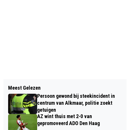
Vorig artikel
Volgend artikel
FIETSER GEWOND GERAAKT OP
Meest Gelezen
WONING BESCHOTEN AAN WILLEM
ROTONDE HERTOG AALBRECHTWEG
Persoon gewond bij steekincident in
MARISHOF IN ALKMAAR
EN SCHINKELWAARD ALKMAAR
centrum van Alkmaar, politie zoekt
getuigen
AZ wint thuis met 2-0 van
gepromoveerd ADO Den Haag