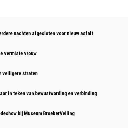
Volgend artikel
ALKMAAR PRIDE KENT CLIMAX TIJDENS
dere nachten afgesloten voor nieuw asfalt
ZONOVERGOTEN CANAL PARADE
ee vermiste vrouw
 veiligere straten
aar in teken van bewustwording en verbinding
modeshow bij Museum BroekerVeiling