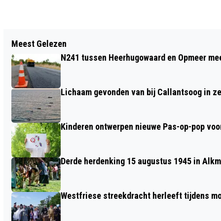
Vorig artikel
Meest Gelezen
SCHITTERENDE PRESTATIES BIJ
N241 tussen Heerhugowaard en Opmeer meer
RAADHUIS PINKSTERUN
Lichaam gevonden van bij Callantsoog in z
Kinderen ontwerpen nieuwe Pas-op-pop voor
Derde herdenking 15 augustus 1945 in Alkm
Westfriese streekdracht herleeft tijdens 