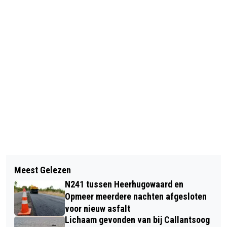
Vorig artikel
Volgend artikel
NS VERSOBERT DIENSTREGELEING IN
Meest Gelezen
‘VICTORIE ON TOUR’ MET STERRE
NOORD-HOLLAND; ORGANISATIES
N241 tussen Heerhugowaard en
WELDRING; OOK IN BEVERWIJK EN
ROEPEN OP OM MANIFEST OPENBAAR
Opmeer meerdere nachten afgesloten
HEEMSKERK
voor nieuw asfalt
VERVOER TE ONDERTEKENEN
Lichaam gevonden van bij Callantsoog