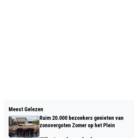
Vorig artikel
Volgend artikel
STICHTING DUINBEHOUD
Meest Gelezen
MET DE BOSWACHTER OP PAD DOOR
ORGANISEERT FOTOWEDSTRIJD IN
Ruim 20.000 bezoekers genieten van
DE HEMPOLDER BIJ AKERSLOOT
KADER DAG VAN DE DUINEN
zonovergoten Zomer op het Plein