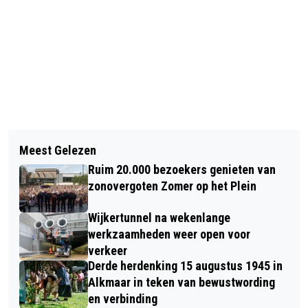
Vorig artikel
Volgend artikel
GRAFMONUMENTEN IN
Meest Gelezen
SINT NAAR ALKMAAR MET
VERSCHILLENDE STIJLEN EN VAN
Ruim 20.000 bezoekers genieten van
ROETVEEGPIETEN MET WITTE
EIGENTIJDSE MATERIALEN
zonovergoten Zomer op het Plein
HANDSCHOENEN, GEKLEURDE
Wijkertunnel na wekenlange
MAILLOTS EN KLEURRIJKE PRUIKEN
werkzaamheden weer open voor
verkeer
Derde herdenking 15 augustus 1945 in
Alkmaar in teken van bewustwording
en verbinding