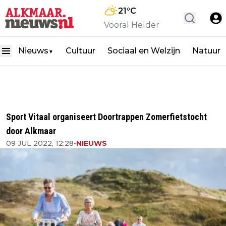
21
°C
Vooral Helder
Nieuws
Cultuur
Sociaal en Welzijn
Natuur
▼
Sport Vitaal organiseert Doortrappen Zomerfietstocht
door Alkmaar
09 JUL 2022, 12:28
•
NIEUWS